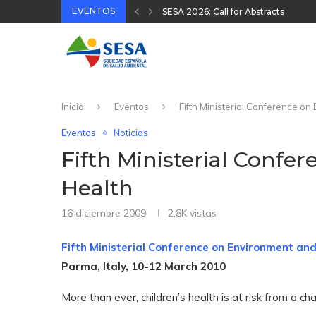
EVENTOS
XVIII Congreso Español y VIII Cong
32 Jornada Técnica SESA 2025
II Congreso Nacional Plataforma On
31 Jornada Técnica SESA 2024
Inicio
Eventos
Fifth Ministerial Conference o
Eventos
Noticias
Fifth Ministerial Conf
Health
16 diciembre 2009
2,8K
vistas
Fifth Ministerial Conference on Environment and
Parma, Italy, 10-12 March 2010
More than ever, children’s health is at risk from a c