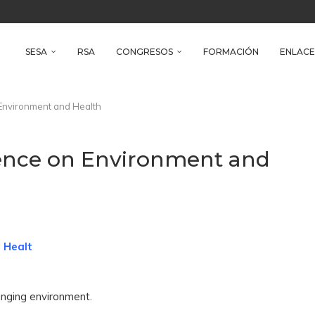
reso Iberoamericano de Salud Ambiental
e Health
SESA
RSA
CONGRESOS
FORMACIÓN
ENLACE
n Environment and Health
erence on Environment and
 Healt
hanging environment.