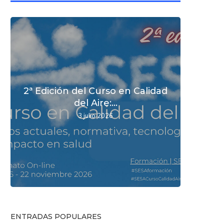
2ª Edición del Curso en Calidad
Nuev
Nuev
SESA 
del Aire:...
d
d
3 julio 2026
ENTRADAS POPULARES