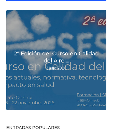
2ª Edición del Curso en Calidad
Nuev
Nuev
SESA 
del Aire:...
d
d
3 julio 2026
ENTRADAS POPULARES