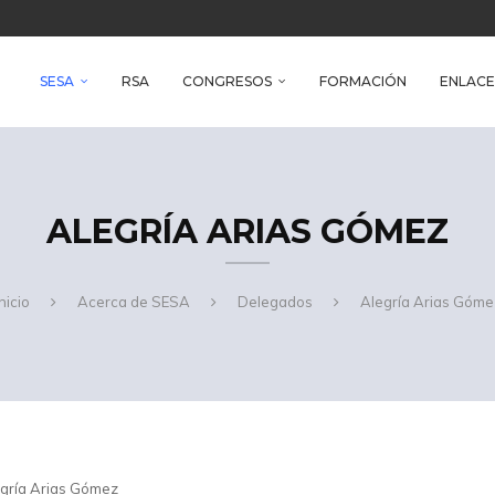
reso Iberoamericano de Salud Ambiental
e Health
SESA
RSA
CONGRESOS
FORMACIÓN
ENLACE
ALEGRÍA ARIAS GÓMEZ
nicio
Acerca de SESA
Delegados
Alegría Arias Góme
gría Arias Gómez