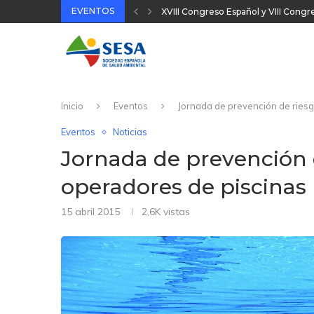
EVENTOS
XVIII Congreso Español y VIII Cong
32 Jornada Técnica SESA 2025
II Congreso Nacional Plataforma On
31 Jornada Técnica SESA 2024
Inicio
Eventos
Jornada de prevención de riesg
Eventos
Noticias
Jornada de prevención 
operadores de piscinas
15 abril 2015
2,6K
vistas