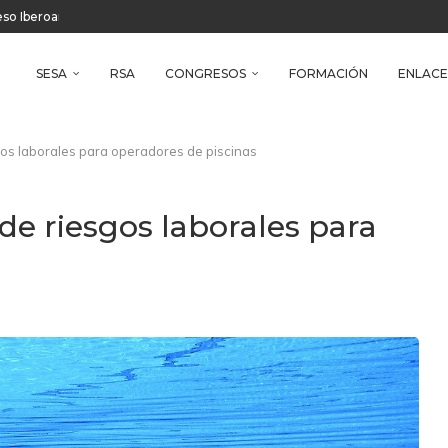
reso Iberoamericano de Salud Ambiental
e Health
SESA
RSA
CONGRESOS
FORMACIÓN
ENLACE
os laborales para operadores de piscinas
de riesgos laborales para