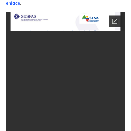
enlace
.