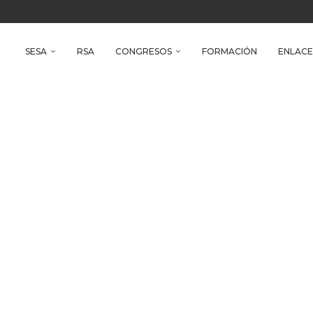
reso Iberoamericano de Salud Ambiental
e Health
SESA
RSA
CONGRESOS
FORMACIÓN
ENLACE