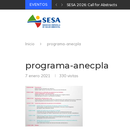
EVENTOS
XVIII Congreso Español y VIII Cong
32 Jornada Técnica SESA 2025
II Congreso Nacional Plataforma On
31 Jornada Técnica SESA 2024
Inicio
programa-anecpla
programa-anecpla
7 enero 2021
330
vistas