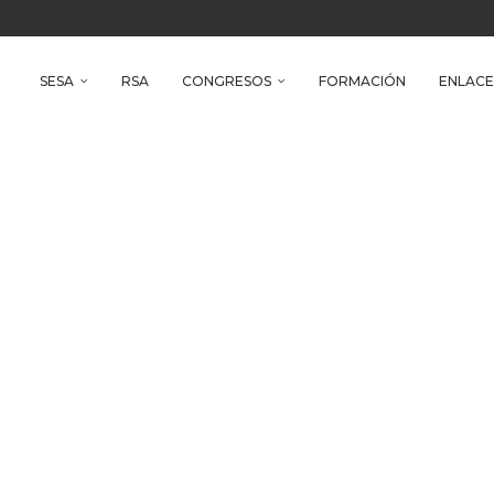
reso Iberoamericano de Salud Ambiental
e Health
SESA
RSA
CONGRESOS
FORMACIÓN
ENLACE