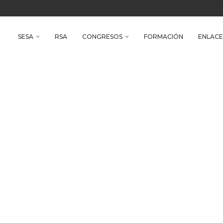
reso Iberoamericano de Salud Ambiental
e Health
SESA
RSA
CONGRESOS
FORMACIÓN
ENLACE