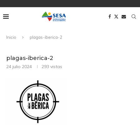
Inicio
plagas-iberica-2
plagas-iberica-2
24 julio 2024
293
vistas