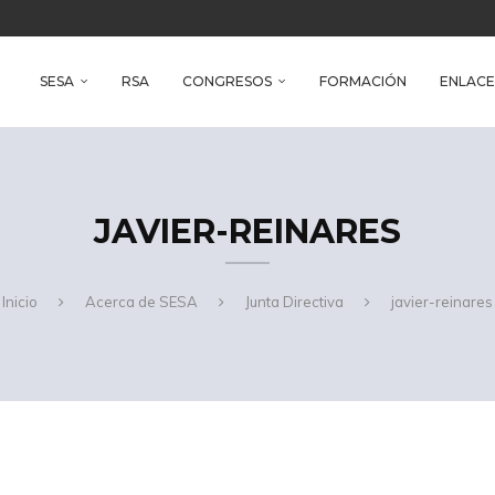
reso Iberoamericano de Salud Ambiental
e Health
SESA
RSA
CONGRESOS
FORMACIÓN
ENLACE
JAVIER-REINARES
Inicio
Acerca de SESA
Junta Directiva
javier-reinares