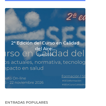
2ª Edición del Curso en Calidad
Nuev
Nuev
SESA 
del Aire:...
d
d
3 julio 2026
ENTRADAS POPULARES