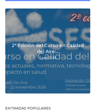
2ª Edición del Curso en Calidad
Nuev
Nuev
SESA 
del Aire:...
d
d
3 julio 2026
ENTRADAS POPULARES