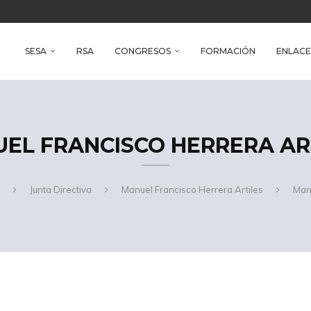
reso Iberoamericano de Salud Ambiental
e Health
SESA
RSA
CONGRESOS
FORMACIÓN
ENLACE
EL FRANCISCO HERRERA AR
Junta Directiva
Manuel Francisco Herrera Artiles
Manu