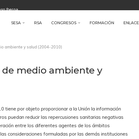
reso Iberoamericano de Salud Ambiental
e Health
SESA
RSA
CONGRESOS
FORMACIÓN
ENLACE
io ambiente y salud (2004-2010)
o de medio ambiente y
0 tiene por objeto proporcionar a la Unión la información
ros puedan reducir las repercusiones sanitarias negativas
eración entre los diferentes agentes de los ámbitos
ta las consideraciones formuladas por las demás instituciones