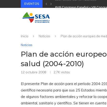
EVENTOS
XVIII Congreso Español y VIII Cong
32 Jornada Técnica SESA 2025
II Congreso Nacional Plataforma On
31 Jornada Técnica SESA 2024
Inicio
Noticias
Plan de acción europeo de med
Noticias
Plan de acción europe
salud (2004-2010)
12 octubre 2008
2,7K
vistas
El presente Plan de acción para el período 2004-201
científica necesaria para que sus 25 Estados miemb
de algunos factores ambientales y reforzar la coop
ambiental, sanitario y científico. Se tienen en cuen