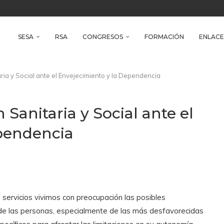
reso Iberoamericano de Salud Ambiental
e Health
SESA
RSA
CONGRESOS
FORMACIÓN
ENLACE
ria y Social ante el Envejecimiento y la Dependencia
 Sanitaria y Social ante el
pendencia
e servicios vivimos con preocupación las posibles
r de las personas, especialmente de las más desfavorecidas