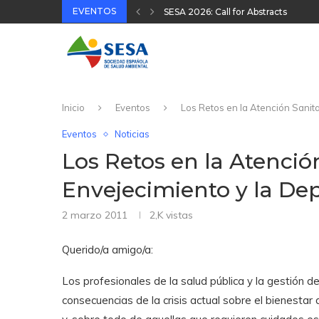
EVENTOS
XVIII Congreso Español y VIII Cong
32 Jornada Técnica SESA 2025
II Congreso Nacional Plataforma On
31 Jornada Técnica SESA 2024
Inicio
Eventos
Los Retos en la Atención Sanita
Eventos
Noticias
Los Retos en la Atención
Envejecimiento y la De
2 marzo 2011
2,K
vistas
Querido/a amigo/a:
Los profesionales de la salud pública y la gestión d
consecuencias de la crisis actual sobre el bienesta