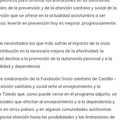
pecíficos para afrontar las limitaciones en su autonomía
es de la prevención y de la atención sanitaria y social de la
tención que se ofrece en la actualidad acostumbra a ser
. Invertir en prevención hoy es mejorar, progresivamente,
 necesitados los que más sufran el impacto de la crisis
ibución en la necesaria mejora de la efectividad, la
dad destina a la promoción de la autonomía personal y a la
gilidad y dependencia.
e colaboración de la Fundación Socio-sanitaria de Castilla –
nción sanitaria y social ante el envejecimiento y la
 en Toledo que, como puede verse en el programa adjunto, se
ociales que afectan al envejecimiento y a la dependencia y
das en otros países, y en algunas comunidades autónomas
cial atención hacia las posibilidades y las limitaciones de