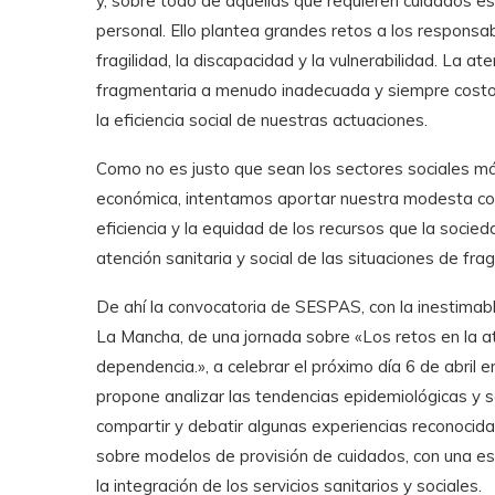
y, sobre todo de aquellas que requieren cuidados es
personal. Ello plantea grandes retos a los responsabl
fragilidad, la discapacidad y la vulnerabilidad. La a
fragmentaria a menudo inadecuada y siempre costosa
la eficiencia social de nuestras actuaciones.
Como no es justo que sean los sectores sociales más
económica, intentamos aportar nuestra modesta contr
eficiencia y la equidad de los recursos que la socie
atención sanitaria y social de las situaciones de fra
De ahí la convocatoria de SESPAS, con la inestimabl
La Mancha, de una jornada sobre «Los retos en la ate
dependencia.», a celebrar el próximo día 6 de abril
propone analizar las tendencias epidemiológicas y s
compartir y debatir algunas experiencias reconoci
sobre modelos de provisión de cuidados, con una espe
la integración de los servicios sanitarios y sociales.