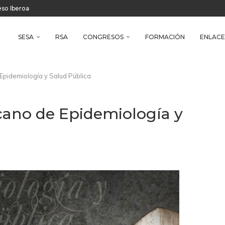
reso Iberoamericano de Salud Ambiental
e Health
SESA
RSA
CONGRESOS
FORMACIÓN
ENLACE
Epidemiología y Salud Pública
cano de Epidemiología y