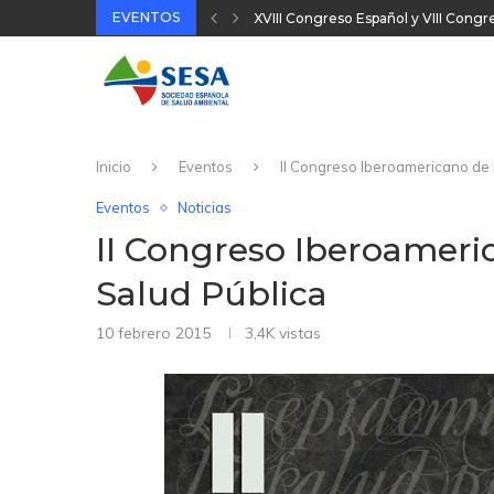
EVENTOS
XVIII Congreso Español y VIII Cong
32 Jornada Técnica SESA 2025
II Congreso Nacional Plataforma On
31 Jornada Técnica SESA 2024
Inicio
Eventos
II Congreso Iberoamericano de 
Eventos
Noticias
II Congreso Iberoameri
Salud Pública
10 febrero 2015
3,4K
vistas