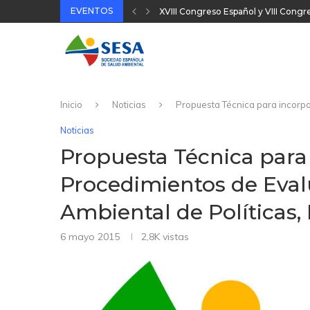
EVENTOS
XVIII Congreso Español y VIII Cong
32 Jornada Técnica SESA 2025
II Congreso Nacional Plataforma On
31 Jornada Técnica SESA 2024
Inicio
Noticias
Propuesta Técnica para incorpo
Noticias
Propuesta Técnica para 
Procedimientos de Eval
Ambiental de Políticas
6 mayo 2015
2,8K
vistas