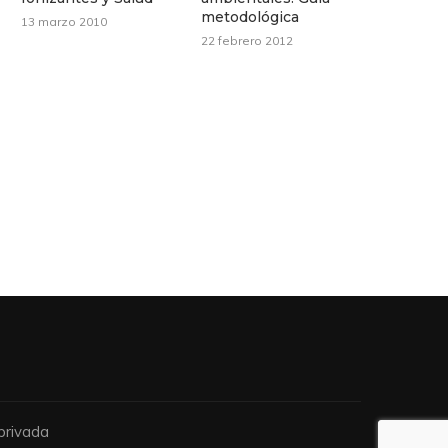
metodológica
13 marzo 2010
22 febrero 2012
privada