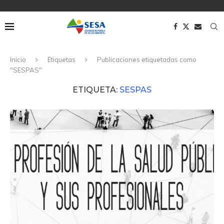
Inicio
Etiquetas
Publicaciones etiquetadas como
"SESPAS"
ETIQUETA:
SESPAS