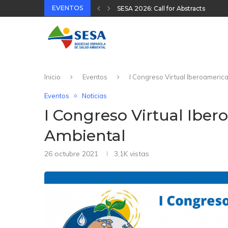
EVENTOS
XVIII Congreso Español y VIII Cong
32 Jornada Técnica SESA 2025
II Congreso Nacional Plataforma On
31 Jornada Técnica SESA 2024
Inicio
Eventos
I Congreso Virtual Iberoameric
Eventos
Noticias
I Congreso Virtual Ibe
Ambiental
26 octubre 2021
3,1K
vistas