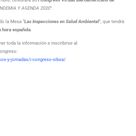
INDEMIA Y AGENDA 2020
”.
do la Mesa “
Las Inspecciones en Salud Ambiental
”, que tendrá
h hora española
.
er toda la información e inscribirse al
Congreso:
os-y-jornadas/i-congreso-sibsa/
.