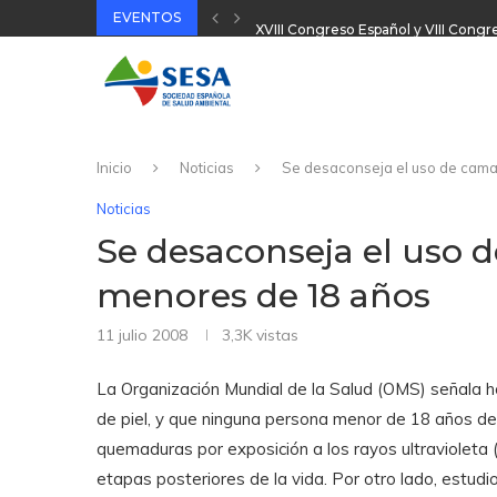
EVENTOS
XVIII Congreso Español y VIII Cong
32 Jornada Técnica SESA 2025
II Congreso Nacional Plataforma On
31 Jornada Técnica SESA 2024
Inicio
Noticias
Se desaconseja el uso de cama
Noticias
Se desaconseja el uso 
menores de 18 años
11 julio 2008
3,3K
vistas
La Organización Mundial de la Salud (OMS) señala h
de piel, y que ninguna persona menor de 18 años deb
quemaduras por exposición a los rayos ultravioleta
etapas posteriores de la vida. Por otro lado, estud