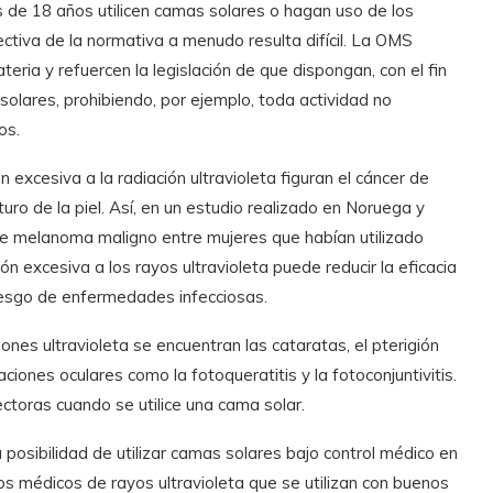
s de 18 años utilicen camas solares o hagan uso de los
ectiva de la normativa a menudo resulta difícil. La OMS
eria y refuercen la legislación de que dispongan, con el fin
solares, prohibiendo, por ejemplo, toda actividad no
os.
 excesiva a la radiación ultravioleta figuran el cáncer de
turo de la piel. Así, en un estudio realizado en Noruega y
 de melanoma maligno entre mujeres que habían utilizado
n excesiva a los rayos ultravioleta puede reducir la eficacia
riesgo de enfermedades infecciosas.
ones ultravioleta se encuentran las cataratas, el pterigión
aciones oculares como la fotoqueratitis y la fotoconjuntivitis.
ctoras cuando se utilice una cama solar.
osibilidad de utilizar camas solares bajo control médico en
s médicos de rayos ultravioleta que se utilizan con buenos