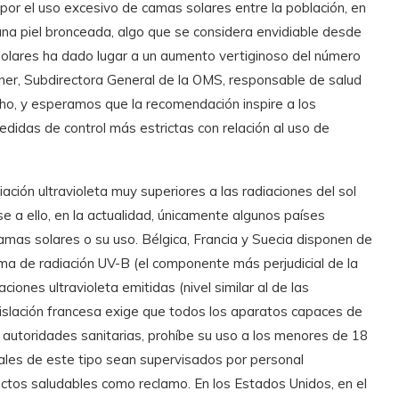
por el uso excesivo de camas solares entre la población, en
ir una piel bronceada, algo que se considera envidiable desde
 solares ha dado lugar a un aumento vertiginoso del número
itner, Subdirectora General de la OMS, responsable de salud
ho, y esperamos que la recomendación inspire a los
idas de control más estrictas con relación al uso de
ción ultravioleta muy superiores a las radiaciones del sol
e a ello, en la actualidad, únicamente algunos países
amas solares o su uso. Bélgica, Francia y Suecia disponen de
xima de radiación UV-B (el componente más perjudicial de la
aciones ultravioleta emitidas (nivel similar al de las
egislación francesa exige que todos los aparatos capaces de
s autoridades sanitarias, prohíbe su uso a los menores de 18
ales de este tipo sean supervisados por personal
ctos saludables como reclamo. En los Estados Unidos, en el