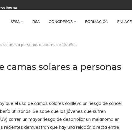
reso Iberoamericano de Salud Ambiental
e Health
SESA
RSA
CONGRESOS
FORMACIÓN
ENLACE
s solares a personas menores de 18 años
de camas solares a personas
oy que el uso de camas solares conlleva un riesgo de cáncer
ería utilizarlas. Se sabe que los jóvenes que sufren
 (UV) corren un mayor riesgo de desarrollar un melanoma en
ios recientes demuestran que hay una relación directa entre