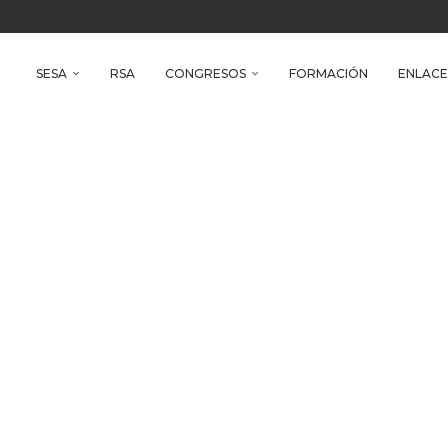
reso Iberoamericano de Salud Ambiental
e Health
SESA
RSA
CONGRESOS
FORMACIÓN
ENLACE