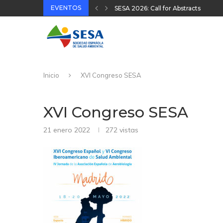
EVENTOS
XVIII Congreso Español y VIII Cong
32 Jornada Técnica SESA 2025
II Congreso Nacional Plataforma On
31 Jornada Técnica SESA 2024
Inicio
XVI Congreso SESA
XVI Congreso SESA
21 enero 2022
272
vistas