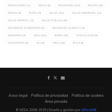
RADIACIONES
(11)
REACH
(8)
REUNIONES
(193)
REVISTA
(26)
RIESGO
(6)
RUIDO
(5)
SALUD
(161)
SALUD AMBIENTAL
(14)
SALUD INFANTIL
(13)
SALUD PÚBLICA
(49)
SEGURIDAD ALIMENTARIA
(8)
SEGURIDAD QUÍMICA
(15)
SEMINARIO
(9)
SESA
(162)
SESPAS
(38)
TOXICOLOGÍA
(6)
TRANSPORTE
(6)
UE
(33)
VIRUS
(20)
ÉTICA
(6)
Aviso legal
Política de privacidad
Política de cookies
Área privada
© SESA 2008-2025 | Diseño y gestión por
diffundit®