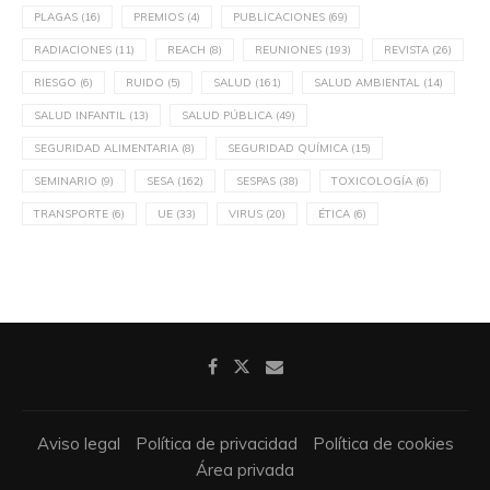
PLAGAS
(16)
PREMIOS
(4)
PUBLICACIONES
(69)
RADIACIONES
(11)
REACH
(8)
REUNIONES
(193)
REVISTA
(26)
RIESGO
(6)
RUIDO
(5)
SALUD
(161)
SALUD AMBIENTAL
(14)
SALUD INFANTIL
(13)
SALUD PÚBLICA
(49)
SEGURIDAD ALIMENTARIA
(8)
SEGURIDAD QUÍMICA
(15)
SEMINARIO
(9)
SESA
(162)
SESPAS
(38)
TOXICOLOGÍA
(6)
TRANSPORTE
(6)
UE
(33)
VIRUS
(20)
ÉTICA
(6)
Aviso legal
Política de privacidad
Política de cookies
Área privada